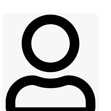
مرسيدس الفئة E | بي إم دبليو الفئة 5 | أودي A6