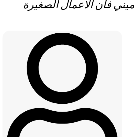
ميني فان الأعمال الصغيرة
مرسيدس-بنز الفئة V