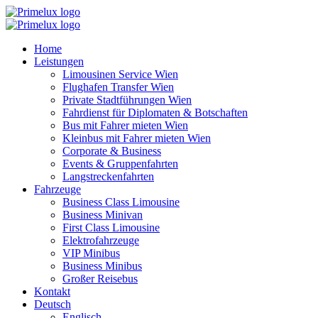
Zum
Inhalt
springen
Home
Leistungen
Limousinen Service Wien
Flughafen Transfer Wien
Private Stadtführungen Wien
Fahrdienst für Diplomaten & Botschaften
Bus mit Fahrer mieten Wien
Kleinbus mit Fahrer mieten Wien
Corporate & Business
Events & Gruppenfahrten
Langstreckenfahrten
Fahrzeuge
Business Class Limousine
Business Minivan
First Class Limousine
Elektrofahrzeuge
VIP Minibus
Business Minibus
Großer Reisebus
Kontakt
Deutsch
Englisch