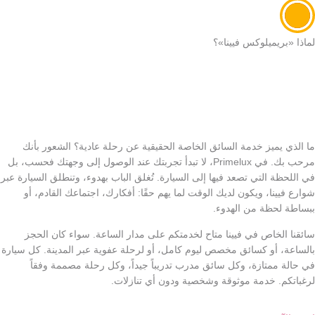
لماذا «بريميلوكس فيينا»؟
ما الذي يميز خدمة السائق الخاصة الحقيقية عن رحلة عادية؟ الشعور بأنك
مرحب بك. في Primelux، لا تبدأ تجربتك عند الوصول إلى وجهتك فحسب، بل
في اللحظة التي تصعد فيها إلى السيارة. تُغلق الباب بهدوء، وتنطلق السيارة عبر
شوارع فيينا، ويكون لديك الوقت لما يهم حقًا: أفكارك، اجتماعك القادم، أو
ببساطة لحظة من الهدوء.
سائقنا الخاص في فيينا متاح لخدمتكم على مدار الساعة. سواء كان الحجز
بالساعة، أو كسائق مخصص ليوم كامل، أو لرحلة عفوية عبر المدينة. كل سيارة
في حالة ممتازة، وكل سائق مدرب تدريباً جيداً، وكل رحلة مصممة وفقاً
لرغباتكم. خدمة موثوقة وشخصية ودون أي تنازلات.