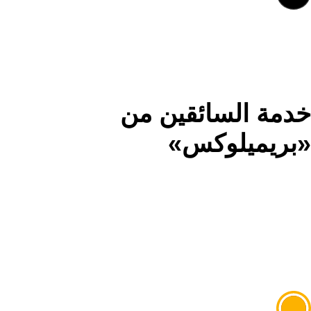
خدمة السائقين من
«بريميلوكس»